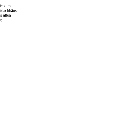
ie zum
eetdachhäuser
r alten
r,