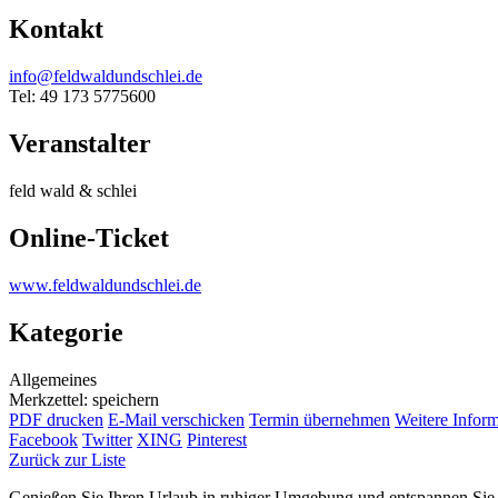
Kontakt
info@feldwaldundschlei.de
Tel: 49 173 5775600
Veranstalter
feld wald & schlei
Online-Ticket
www.feldwaldundschlei.de
Kategorie
Allgemeines
Merkzettel: speichern
PDF drucken
E-Mail verschicken
Termin übernehmen
Weitere Infor
Facebook
Twitter
XING
Pinterest
Zurück zur Liste
Genießen Sie Ihren Urlaub in ruhiger Umgebung und entspannen Sie be