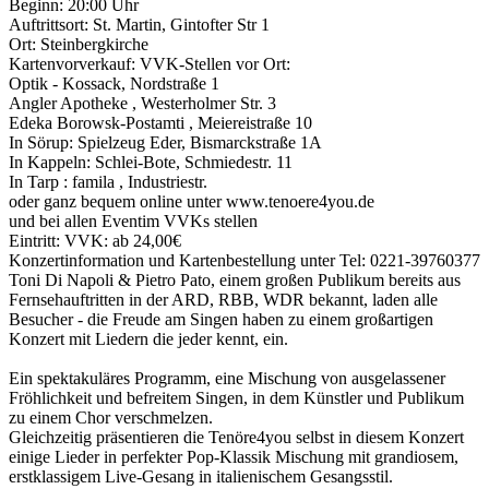
Beginn: 20:00 Uhr
Auftrittsort: St. Martin, Gintofter Str 1
Ort: Steinbergkirche
Kartenvorverkauf: VVK-Stellen vor Ort:
Optik - Kossack, Nordstraße 1
Angler Apotheke , Westerholmer Str. 3
Edeka Borowsk-Postamti , Meiereistraße 10
In Sörup: Spielzeug Eder, Bismarckstraße 1A
In Kappeln: Schlei-Bote, Schmiedestr. 11
In Tarp : famila , Industriestr.
oder ganz bequem online unter www.tenoere4you.de
und bei allen Eventim VVKs stellen
Eintritt: VVK: ab 24,00€
Konzertinformation und Kartenbestellung unter Tel: 0221-39760377
Toni Di Napoli & Pietro Pato, einem großen Publikum bereits aus
Fernsehauftritten in der ARD, RBB, WDR bekannt, laden alle
Besucher - die Freude am Singen haben zu einem großartigen
Konzert mit Liedern die jeder kennt, ein.
Ein spektakuläres Programm, eine Mischung von ausgelassener
Fröhlichkeit und befreitem Singen, in dem Künstler und Publikum
zu einem Chor verschmelzen.
Gleichzeitig präsentieren die Tenöre4you selbst in diesem Konzert
einige Lieder in perfekter Pop-Klassik Mischung mit grandiosem,
erstklassigem Live-Gesang in italienischem Gesangsstil.