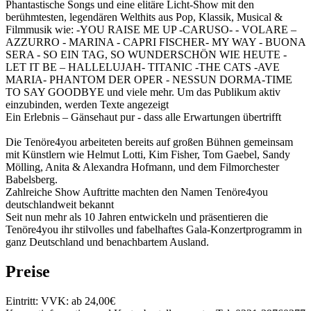
Phantastische Songs und eine elitäre Licht-Show mit den
berühmtesten, legendären Welthits aus Pop, Klassik, Musical &
Filmmusik wie: -YOU RAISE ME UP -CARUSO- - VOLARE –
AZZURRO - MARINA - CAPRI FISCHER- MY WAY - BUONA
SERA - SO EIN TAG, SO WUNDERSCHÖN WIE HEUTE -
LET IT BE – HALLELUJAH- TITANIC -THE CATS -AVE
MARIA- PHANTOM DER OPER - NESSUN DORMA-TIME
TO SAY GOODBYE und viele mehr. Um das Publikum aktiv
einzubinden, werden Texte angezeigt
Ein Erlebnis – Gänsehaut pur - dass alle Erwartungen übertrifft
Die Tenöre4you arbeiteten bereits auf großen Bühnen gemeinsam
mit Künstlern wie Helmut Lotti, Kim Fisher, Tom Gaebel, Sandy
Mölling, Anita & Alexandra Hofmann, und dem Filmorchester
Babelsberg.
Zahlreiche Show Auftritte machten den Namen Tenöre4you
deutschlandweit bekannt
Seit nun mehr als 10 Jahren entwickeln und präsentieren die
Tenöre4you ihr stilvolles und fabelhaftes Gala-Konzertprogramm in
ganz Deutschland und benachbartem Ausland.
Preise
Eintritt: VVK: ab 24,00€