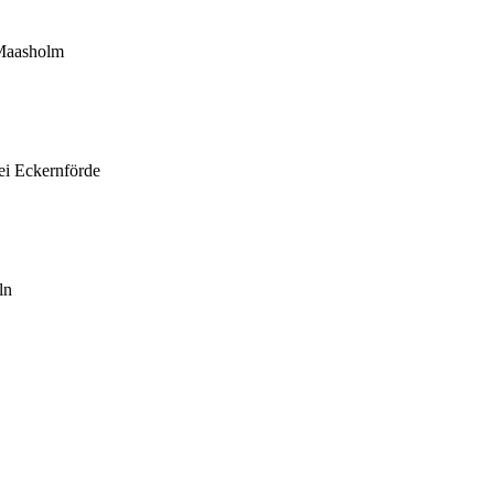
 Maasholm
ei Eckernförde
ln