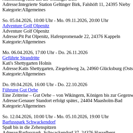
Adresse:
Integrierte Station Geltinger Birk, Falshöft 11, 24395 Nieby
Kategorie:
Allgemeines
So. 05.04.2026, 10:00 Uhr - Mo. 09.11.2026, 20:00 Uhr
Adventure Golf Olpenitz
Adventure Golf Olpenitz
Adresse:
Pit Pat Olpenitz, Hafenpromenade 22, 24376 Kappeln
Kategorie:
Allgemeines
Mo. 06.04.2026, 17:00 Uhr - Do. 26.11.2026
Geführte Strandritte
Kati's Shettygarten Holnis
Adresse:
Katis Shettygarten, Ziegeleiweg 2a, 24960 Glücksburg (Osts
Kategorie:
Allgemeines
Do. 09.04.2026, 16:00 Uhr - Do. 22.10.2026
Führung Gut Oehe
Eine Zeitreise – Gut Oehe – von Wikingern, Königen bis zur Gegenw
Adresse:
Genauer Standort erfolgt später., 24404 Maasholm-Bad
Kategorie:
Allgemeines
So. 12.04.2026, 10:00 Uhr - Mo. 05.10.2026, 19:00 Uhr
Barfusspark Schwackendorf
Spaß bis in die Zehenspitzen
Adresse:
Barfusspark, Schwackendorf 37, 24376 Hasselberg