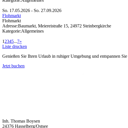
Kategorie:
Allgemeines
So. 17.05.2026 - So. 27.09.2026
Flohmarkt
Flohmarkt
Adresse:
Baumarkt, Meiereistraße 15, 24972 Steinbergkirche
Kategorie:
Allgemeines
1
2
3
4
5
...
7
»
Liste drucken
Genießen Sie Ihren Urlaub in ruhiger Umgebung und entspannen Sie be
Jetzt buchen
Inh. Thomas Boysen
24376 Hasselberg/Ostsee