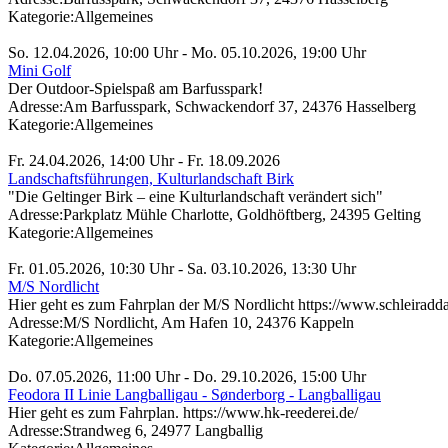
Kategorie:
Allgemeines
So. 12.04.2026, 10:00 Uhr - Mo. 05.10.2026, 19:00 Uhr
Mini Golf
Der Outdoor-Spielspaß am Barfusspark!
Adresse:
Am Barfusspark, Schwackendorf 37, 24376 Hasselberg
Kategorie:
Allgemeines
Fr. 24.04.2026, 14:00 Uhr - Fr. 18.09.2026
Landschaftsführungen, Kulturlandschaft Birk
"Die Geltinger Birk – eine Kulturlandschaft verändert sich"
Adresse:
Parkplatz Mühle Charlotte, Goldhöftberg, 24395 Gelting
Kategorie:
Allgemeines
Fr. 01.05.2026, 10:30 Uhr - Sa. 03.10.2026, 13:30 Uhr
M/S Nordlicht
Hier geht es zum Fahrplan der M/S Nordlicht https://www.schleiradd
Adresse:
M/S Nordlicht, Am Hafen 10, 24376 Kappeln
Kategorie:
Allgemeines
Do. 07.05.2026, 11:00 Uhr - Do. 29.10.2026, 15:00 Uhr
Feodora II Linie Langballigau - Sønderborg - Langballigau
Hier geht es zum Fahrplan. https://www.hk-reederei.de/
Adresse:
Strandweg 6, 24977 Langballig