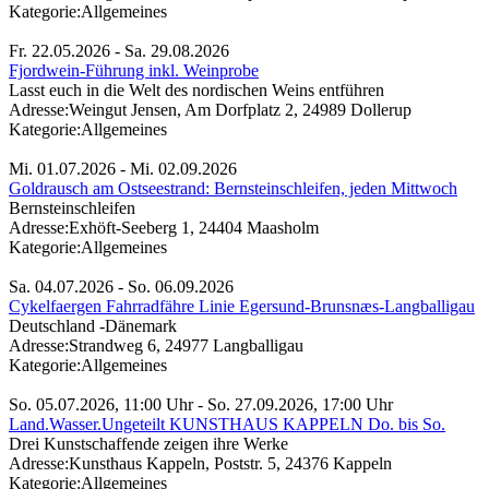
Kategorie:
Allgemeines
Fr. 22.05.2026 - Sa. 29.08.2026
Fjordwein-Führung inkl. Weinprobe
Lasst euch in die Welt des nordischen Weins entführen
Adresse:
Weingut Jensen, Am Dorfplatz 2, 24989 Dollerup
Kategorie:
Allgemeines
Mi. 01.07.2026 - Mi. 02.09.2026
Goldrausch am Ostseestrand: Bernsteinschleifen, jeden Mittwoch
Bernsteinschleifen
Adresse:
Exhöft-Seeberg 1, 24404 Maasholm
Kategorie:
Allgemeines
Sa. 04.07.2026 - So. 06.09.2026
Cykelfaergen Fahrradfähre Linie Egersund-Brunsnæs-Langballigau
Deutschland -Dänemark
Adresse:
Strandweg 6, 24977 Langballigau
Kategorie:
Allgemeines
So. 05.07.2026, 11:00 Uhr - So. 27.09.2026, 17:00 Uhr
Land.Wasser.Ungeteilt KUNSTHAUS KAPPELN Do. bis So.
Drei Kunstschaffende zeigen ihre Werke
Adresse:
Kunsthaus Kappeln, Poststr. 5, 24376 Kappeln
Kategorie:
Allgemeines