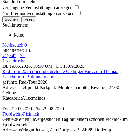
Standort ermitteln
vergangene Veranstaltungen anzeigen
Nur Premiumveranstaltungen anzeigen
Suchkriterien:
keine
Merkzettel:
0
Suchtreffer: 133
«
1
2
3
4
5
...
7
»
Liste drucken
Di. 19.05.2026, 10:00 Uhr - Di. 15.09.2026
Rad-Tour 2026 um und durch die Geltinger Birk zum Thema: „
Leuchtturm–Birk und mehr “
geführte Rad-Tour 2026
Adresse:
Treffpunkt Parkplatz Mühle Charlotte, Beveroe, 24395
Gelting
Kategorie:
Allgemeines
Do. 21.05.2026 - Sa. 29.08.2026
Fjordwein-Picknick
Genieße einen unvergesslichen Tag mit einem schönen Picknick im
Fjordweinfeld.
Adresse:
Weingut Jensen, Am Dorfplatz 2, 24989 Dollerup