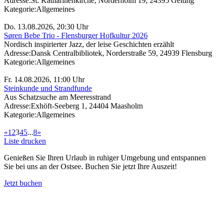
Adresse:
St. Katharinenkirche, Norderholm 19, 24395 Gelting
Kategorie:
Allgemeines
Do. 13.08.2026, 20:30 Uhr
Søren Bebe Trio - Flensburger Hofkultur 2026
Nordisch inspirierter Jazz, der leise Geschichten erzählt
Adresse:
Dansk Centralbibliotek, Norderstraße 59, 24939 Flensburg
Kategorie:
Allgemeines
Fr. 14.08.2026, 11:00 Uhr
Steinkunde und Strandfunde
Aus Schatzsuche am Meeresstrand
Adresse:
Exhöft-Seeberg 1, 24404 Maasholm
Kategorie:
Allgemeines
«
1
2
3
4
5
...
8
»
Liste drucken
Genießen Sie Ihren Urlaub in ruhiger Umgebung und entspannen
Sie bei uns an der Ostsee. Buchen Sie jetzt Ihre Auszeit!
Jetzt buchen