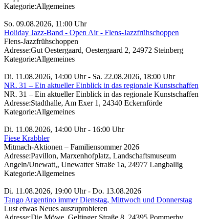
Kategorie:
Allgemeines
So. 09.08.2026, 11:00 Uhr
Holiday Jazz-Band - Open Air - Flens-Jazzfrühschoppen
Flens-Jazzfrühschoppen
Adresse:
Gut Oestergaard, Oestergaard 2, 24972 Steinberg
Kategorie:
Allgemeines
Di. 11.08.2026, 14:00 Uhr - Sa. 22.08.2026, 18:00 Uhr
NR. 31 – Ein aktueller Einblick in das regionale Kunstschaffen
NR. 31 – Ein aktueller Einblick in das regionale Kunstschaffen
Adresse:
Stadthalle, Am Exer 1, 24340 Eckernförde
Kategorie:
Allgemeines
Di. 11.08.2026, 14:00 Uhr - 16:00 Uhr
Fiese Krabbler
Mitmach-Aktionen – Familiensommer 2026
Adresse:
Pavillon, Marxenhofplatz, Landschaftsmuseum
Angeln/Unewatt,, Unewatter Straße 1a, 24977 Langballig
Kategorie:
Allgemeines
Di. 11.08.2026, 19:00 Uhr - Do. 13.08.2026
Tango Argentino immer Dienstag, Mittwoch und Donnerstag
Lust etwas Neues auszuprobieren
Adresse:
Die Möwe, Geltinger Straße 8, 24395 Pommerby