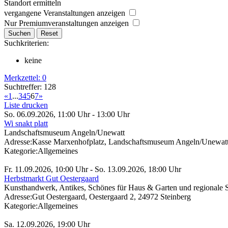
Standort ermitteln
vergangene Veranstaltungen anzeigen
Nur Premiumveranstaltungen anzeigen
Suchkriterien:
keine
Merkzettel:
0
Suchtreffer: 128
«
1
...
3
4
5
6
7
»
Liste drucken
So. 06.09.2026, 11:00 Uhr - 13:00 Uhr
Wi snakt platt
Landschaftsmuseum Angeln/Unewatt
Adresse:
Kasse Marxenhofplatz, Landschaftsmuseum Angeln/Unewatt,
Kategorie:
Allgemeines
Fr. 11.09.2026, 10:00 Uhr - So. 13.09.2026, 18:00 Uhr
Herbstmarkt Gut Oestergaard
Kunsthandwerk, Antikes, Schönes für Haus & Garten und regionale S
Adresse:
Gut Oestergaard, Oestergaard 2, 24972 Steinberg
Kategorie:
Allgemeines
Sa. 12.09.2026, 19:00 Uhr