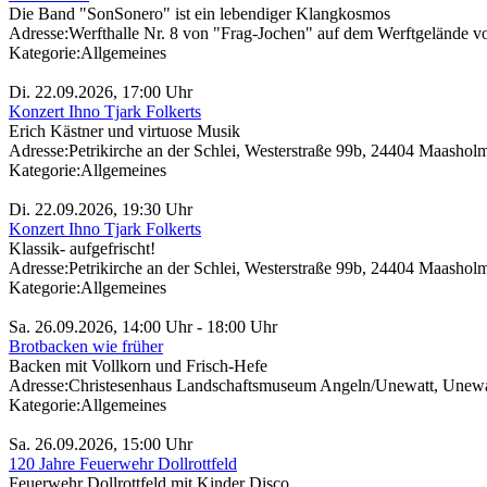
Die Band "SonSonero" ist ein lebendiger Klangkosmos
Adresse:
Werfthalle Nr. 8 von "Frag-Jochen" auf dem Werftgelände
Kategorie:
Allgemeines
Di. 22.09.2026, 17:00 Uhr
Konzert Ihno Tjark Folkerts
Erich Kästner und virtuose Musik
Adresse:
Petrikirche an der Schlei, Westerstraße 99b, 24404 Maashol
Kategorie:
Allgemeines
Di. 22.09.2026, 19:30 Uhr
Konzert Ihno Tjark Folkerts
Klassik- aufgefrischt!
Adresse:
Petrikirche an der Schlei, Westerstraße 99b, 24404 Maashol
Kategorie:
Allgemeines
Sa. 26.09.2026, 14:00 Uhr - 18:00 Uhr
Brotbacken wie früher
Backen mit Vollkorn und Frisch-Hefe
Adresse:
Christesenhaus Landschaftsmuseum Angeln/Unewatt, Unewat
Kategorie:
Allgemeines
Sa. 26.09.2026, 15:00 Uhr
120 Jahre Feuerwehr Dollrottfeld
Feuerwehr Dollrottfeld mit Kinder Disco