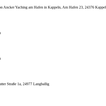
 von Ancker Yaching am Hafen in Kappeln, Am Hafen 23, 24376 Kappe
m
m
ter Straße 1a, 24977 Langballig