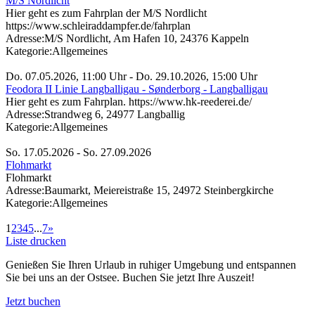
M/S Nordlicht
Hier geht es zum Fahrplan der M/S Nordlicht
https://www.schleiraddampfer.de/fahrplan
Adresse:
M/S Nordlicht, Am Hafen 10, 24376 Kappeln
Kategorie:
Allgemeines
Do. 07.05.2026, 11:00 Uhr - Do. 29.10.2026, 15:00 Uhr
Feodora II Linie Langballigau - Sønderborg - Langballigau
Hier geht es zum Fahrplan. https://www.hk-reederei.de/
Adresse:
Strandweg 6, 24977 Langballig
Kategorie:
Allgemeines
So. 17.05.2026 - So. 27.09.2026
Flohmarkt
Flohmarkt
Adresse:
Baumarkt, Meiereistraße 15, 24972 Steinbergkirche
Kategorie:
Allgemeines
1
2
3
4
5
...
7
»
Liste drucken
Genießen Sie Ihren Urlaub in ruhiger Umgebung und entspannen
Sie bei uns an der Ostsee. Buchen Sie jetzt Ihre Auszeit!
Jetzt buchen